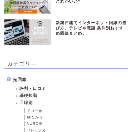
どれがいい?
新築戸建てインターネット回線の選
び方。テレビや電話 条件別おすす
め回線まとめ。
カテゴリ―
光回線
評判・口コミ
基礎知識
回線別
ドコモ光
auひかり
NURO光
フレッツ光