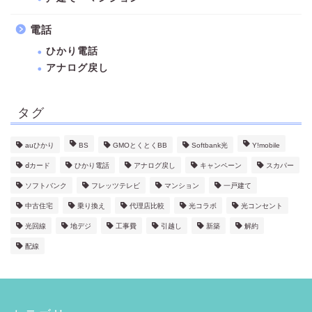
電話
ひかり電話
アナログ戻し
タグ
auひかり
BS
GMOとくとくBB
Softbank光
Y!mobile
ⅾカード
ひかり電話
アナログ戻し
キャンペーン
スカパー
ソフトバンク
フレッツテレビ
マンション
一戸建て
中古住宅
乗り換え
代理店比較
光コラボ
光コンセント
光回線
地デジ
工事費
引越し
新築
解約
配線