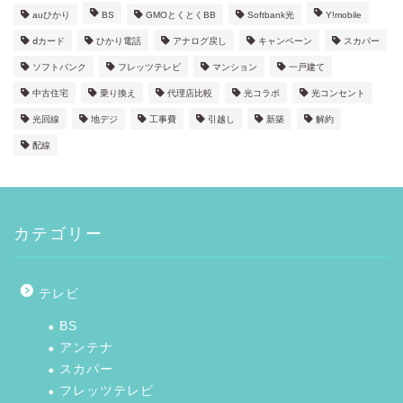
auひかり
BS
GMOとくとくBB
Softbank光
Y!mobile
ⅾカード
ひかり電話
アナログ戻し
キャンペーン
スカパー
ソフトバンク
フレッツテレビ
マンション
一戸建て
中古住宅
乗り換え
代理店比較
光コラボ
光コンセント
光回線
地デジ
工事費
引越し
新築
解約
配線
カテゴリー
テレビ
BS
アンテナ
スカパー
フレッツテレビ