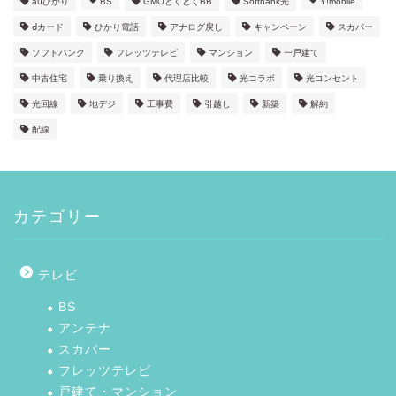
auひかり
BS
GMOとくとくBB
Softbank光
Y!mobile
ⅾカード
ひかり電話
アナログ戻し
キャンペーン
スカパー
ソフトバンク
フレッツテレビ
マンション
一戸建て
中古住宅
乗り換え
代理店比較
光コラボ
光コンセント
光回線
地デジ
工事費
引越し
新築
解約
配線
カテゴリー
テレビ
BS
アンテナ
スカパー
フレッツテレビ
戸建て・マンション