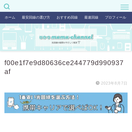
ホーム
最安回線の選び方
おすすめ回線
最速回線
プロフィール
f00e1f7e9d80636ce244779d990937
af
2023年8月7日