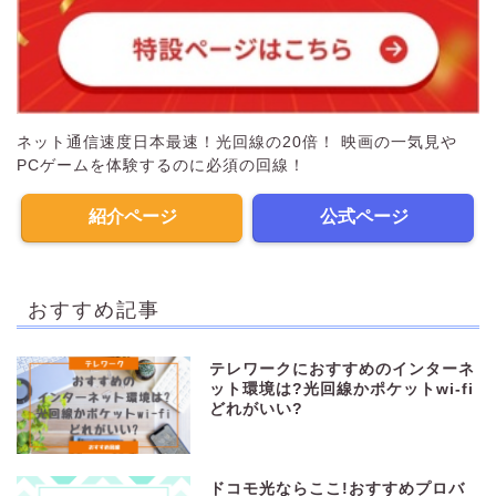
ネット通信速度日本最速！光回線の20倍！ 映画の一気見や
PCゲームを体験するのに必須の回線！
紹介ページ
公式ページ
おすすめ記事
テレワークにおすすめのインターネ
ット環境は?光回線かポケットwi-fi
どれがいい?
ドコモ光ならここ!おすすめプロバ