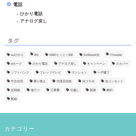
電話
ひかり電話
アナログ戻し
タグ
auひかり
BS
GMOとくとくBB
Softbank光
Y!mobile
ⅾカード
ひかり電話
アナログ戻し
キャンペーン
スカパー
ソフトバンク
フレッツテレビ
マンション
一戸建て
中古住宅
乗り換え
代理店比較
光コラボ
光コンセント
光回線
地デジ
工事費
引越し
新築
解約
配線
カテゴリー