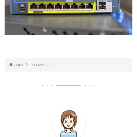
HOME
3294470_m