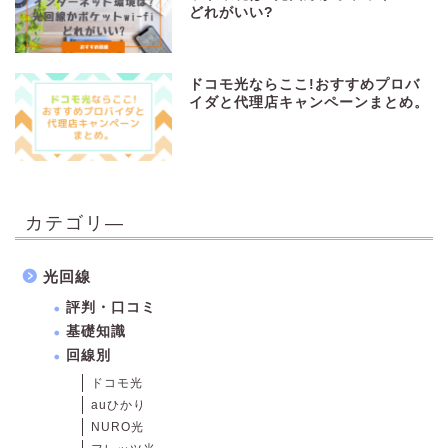
どれがいい?
ドコモ光ならここ!おすすめプロバ
イダと代理店キャンペーンまとめ。
カテゴリ―
光回線
評判・口コミ
基礎知識
回線別
ドコモ光
auひかり
NURO光