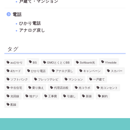
戸建て・マンション
電話
ひかり電話
アナログ戻し
タグ
auひかり
BS
GMOとくとくBB
Softbank光
Y!mobile
ⅾカード
ひかり電話
アナログ戻し
キャンペーン
スカパー
ソフトバンク
フレッツテレビ
マンション
一戸建て
中古住宅
乗り換え
代理店比較
光コラボ
光コンセント
光回線
地デジ
工事費
引越し
新築
解約
配線