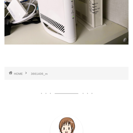
HOME
3661406_m