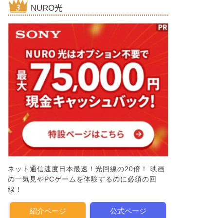
NURO光
ネット通信速度日本最速！光回線の20倍！ 映画
の一気見やPCゲームを体験するのに必須の回
線！
紹介ページ
公式ページ