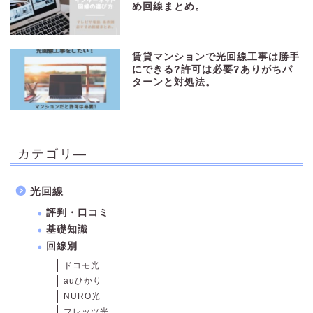
め回線まとめ。
賃貸マンションで光回線工事は勝手
にできる?許可は必要?ありがちパ
ターンと対処法。
カテゴリ―
光回線
評判・口コミ
基礎知識
回線別
ドコモ光
auひかり
NURO光
フレッツ光