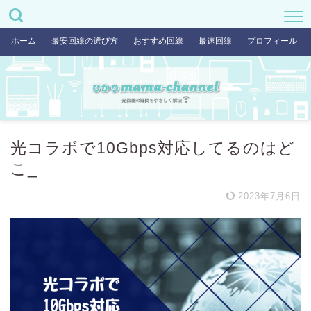
ホーム
最安回線の選び方
おすすめ回線
最速回線
プロフィール
光コラボで10Gbps対応してるのはど
こ_
2023年7月6日