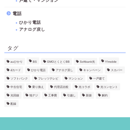
戸建て・マンション
電話
ひかり電話
アナログ戻し
タグ
auひかり
BS
GMOとくとくBB
Softbank光
Y!mobile
ⅾカード
ひかり電話
アナログ戻し
キャンペーン
スカパー
ソフトバンク
フレッツテレビ
マンション
一戸建て
中古住宅
乗り換え
代理店比較
光コラボ
光コンセント
光回線
地デジ
工事費
引越し
新築
解約
配線