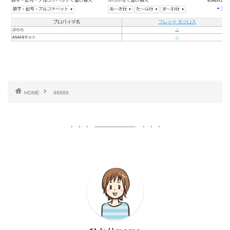
HOME
98989