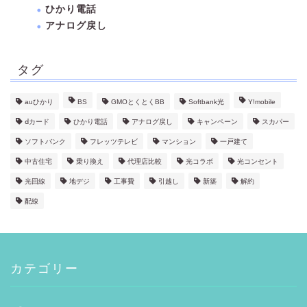
ひかり電話
アナログ戻し
タグ
auひかり
BS
GMOとくとくBB
Softbank光
Y!mobile
ⅾカード
ひかり電話
アナログ戻し
キャンペーン
スカパー
ソフトバンク
フレッツテレビ
マンション
一戸建て
中古住宅
乗り換え
代理店比較
光コラボ
光コンセント
光回線
地デジ
工事費
引越し
新築
解約
配線
カテゴリー