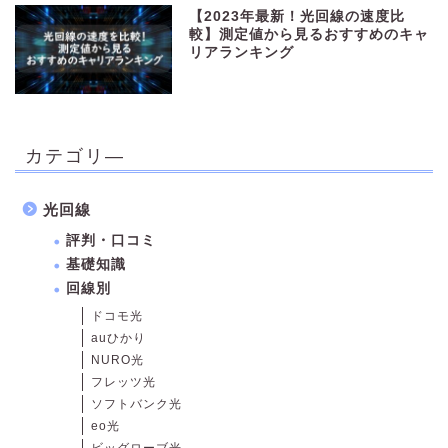
【2023年最新！光回線の速度比
較】測定値から見るおすすめのキャ
リアランキング
カテゴリ―
光回線
評判・口コミ
基礎知識
回線別
ドコモ光
auひかり
NURO光
フレッツ光
ソフトバンク光
eo光
ビッグローブ光