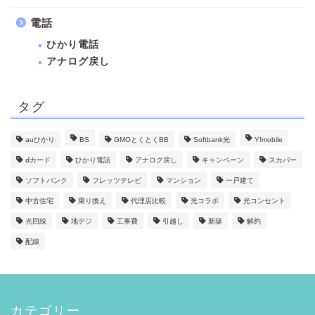
電話
ひかり電話
アナログ戻し
タグ
auひかり
BS
GMOとくとくBB
Softbank光
Y!mobile
ⅾカード
ひかり電話
アナログ戻し
キャンペーン
スカパー
ソフトバンク
フレッツテレビ
マンション
一戸建て
中古住宅
乗り換え
代理店比較
光コラボ
光コンセント
光回線
地デジ
工事費
引越し
新築
解約
配線
カテゴリー