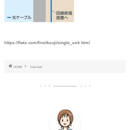
https://flets.com/first/kouji/single_unit.html
HOME
hole-wall