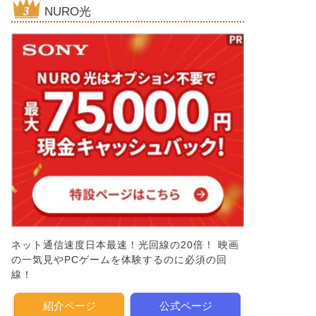
NURO光
ネット通信速度日本最速！光回線の20倍！ 映画
の一気見やPCゲームを体験するのに必須の回
線！
紹介ページ
公式ページ