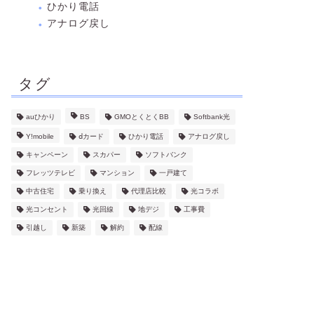
ひかり電話
アナログ戻し
タグ
auひかり
BS
GMOとくとくBB
Softbank光
Y!mobile
ⅾカード
ひかり電話
アナログ戻し
キャンペーン
スカパー
ソフトバンク
フレッツテレビ
マンション
一戸建て
中古住宅
乗り換え
代理店比較
光コラボ
光コンセント
光回線
地デジ
工事費
引越し
新築
解約
配線