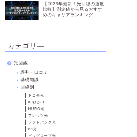
【2023年最新！光回線の速度
比較】測定値から見るおすす
めのキャリアランキング
カテゴリ―
光回線
評判・口コミ
基礎知識
回線別
ドコモ光
auひかり
NURO光
フレッツ光
ソフトバンク光
eo光
ビッグローブ光