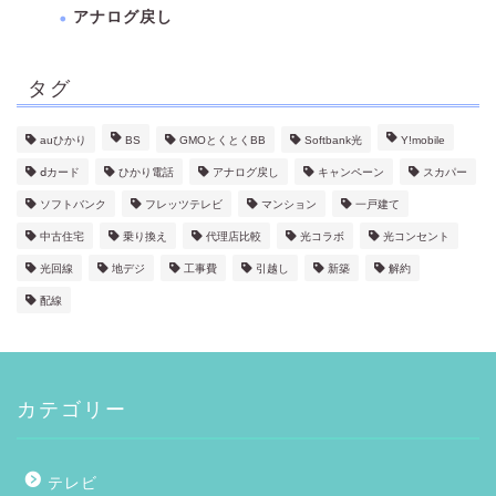
アナログ戻し
タグ
auひかり
BS
GMOとくとくBB
Softbank光
Y!mobile
ⅾカード
ひかり電話
アナログ戻し
キャンペーン
スカパー
ソフトバンク
フレッツテレビ
マンション
一戸建て
中古住宅
乗り換え
代理店比較
光コラボ
光コンセント
光回線
地デジ
工事費
引越し
新築
解約
配線
カテゴリー
テレビ