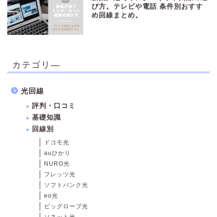
び方。テレビや電話 条件別おすす
め回線まとめ。
カテゴリ―
光回線
評判・口コミ
基礎知識
回線別
ドコモ光
auひかり
NURO光
フレッツ光
ソフトバンク光
eo光
ビッグローブ光
ソネット光