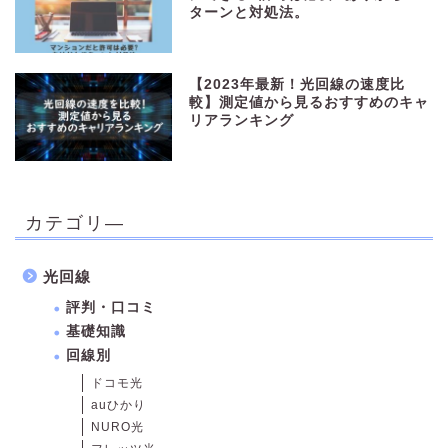
ターンと対処法。
【2023年最新！光回線の速度比
較】測定値から見るおすすめのキャ
リアランキング
カテゴリ―
光回線
評判・口コミ
基礎知識
回線別
ドコモ光
auひかり
NURO光