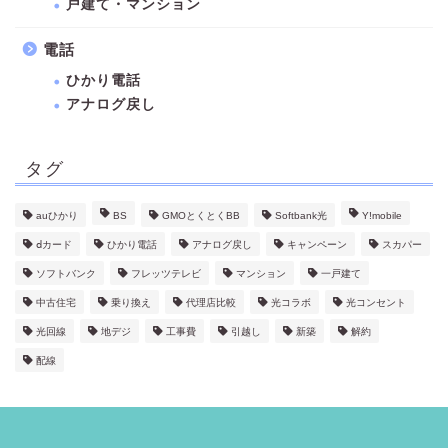
戸建て・マンション
電話
ひかり電話
アナログ戻し
タグ
auひかり
BS
GMOとくとくBB
Softbank光
Y!mobile
ⅾカード
ひかり電話
アナログ戻し
キャンペーン
スカパー
ソフトバンク
フレッツテレビ
マンション
一戸建て
中古住宅
乗り換え
代理店比較
光コラボ
光コンセント
光回線
地デジ
工事費
引越し
新築
解約
配線