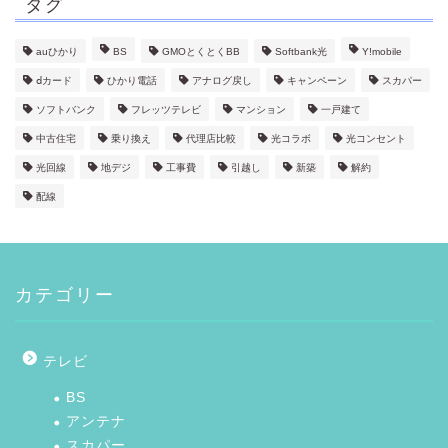
タグ
auひかり
BS
GMOとくとくBB
Softbank光
Y!mobile
ⅾカード
ひかり電話
アナログ戻し
キャンペーン
スカパー
ソフトバンク
フレッツテレビ
マンション
一戸建て
中古住宅
乗り換え
代理店比較
光コラボ
光コンセント
光回線
地デジ
工事費
引越し
新築
解約
配線
カテゴリー
テレビ
BS
アンテナ
スカパー