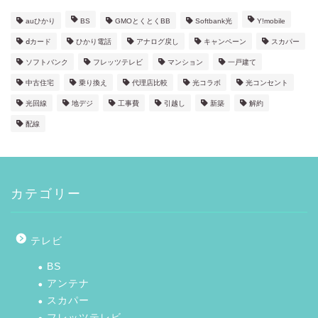
auひかり
BS
GMOとくとくBB
Softbank光
Y!mobile
ⅾカード
ひかり電話
アナログ戻し
キャンペーン
スカパー
ソフトバンク
フレッツテレビ
マンション
一戸建て
中古住宅
乗り換え
代理店比較
光コラボ
光コンセント
光回線
地デジ
工事費
引越し
新築
解約
配線
カテゴリー
テレビ
BS
アンテナ
スカパー
フレッツテレビ