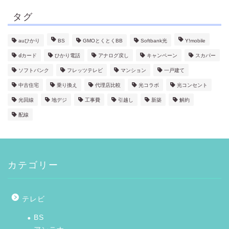
タグ
auひかり
BS
GMOとくとくBB
Softbank光
Y!mobile
ⅾカード
ひかり電話
アナログ戻し
キャンペーン
スカパー
ソフトバンク
フレッツテレビ
マンション
一戸建て
中古住宅
乗り換え
代理店比較
光コラボ
光コンセント
光回線
地デジ
工事費
引越し
新築
解約
配線
カテゴリー
テレビ
BS