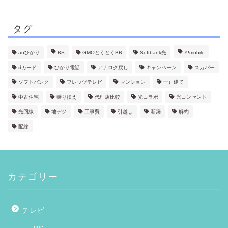
タグ
auひかり
BS
GMOとくとくBB
Softbank光
Y!mobile
ⅾカード
ひかり電話
アナログ戻し
キャンペーン
スカパー
ソフトバンク
フレッツテレビ
マンション
一戸建て
中古住宅
乗り換え
代理店比較
光コラボ
光コンセント
光回線
地デジ
工事費
引越し
新築
解約
配線
カテゴリー
テレビ