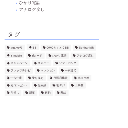
ひかり電話
アナログ戻し
タグ
auひかり
BS
GMOとくとくBB
Softbank光
Y!mobile
ⅾカード
ひかり電話
アナログ戻し
キャンペーン
スカパー
ソフトバンク
フレッツテレビ
マンション
一戸建て
中古住宅
乗り換え
代理店比較
光コラボ
光コンセント
光回線
地デジ
工事費
引越し
新築
解約
配線