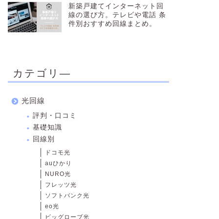
新築戸建てインターネット回
線の選び方。テレビや電話 条
件別おすすめ回線まとめ。
カテゴリ―
光回線
評判・口コミ
基礎知識
回線別
ドコモ光
auひかり
NURO光
フレッツ光
ソフトバンク光
eo光
ビッグローブ光