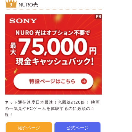
NURO光
ネット通信速度日本最速！光回線の20倍！ 映画
の一気見やPCゲームを体験するのに必須の回
線！
紹介ページ
公式ページ