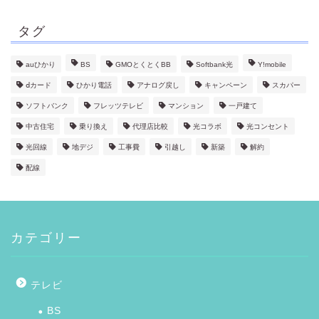
タグ
auひかり
BS
GMOとくとくBB
Softbank光
Y!mobile
ⅾカード
ひかり電話
アナログ戻し
キャンペーン
スカパー
ソフトバンク
フレッツテレビ
マンション
一戸建て
中古住宅
乗り換え
代理店比較
光コラボ
光コンセント
光回線
地デジ
工事費
引越し
新築
解約
配線
カテゴリー
テレビ
BS