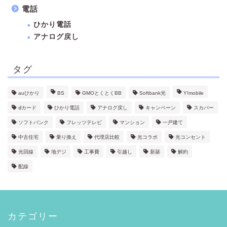
電話
ひかり電話
アナログ戻し
タグ
auひかり
BS
GMOとくとくBB
Softbank光
Y!mobile
ⅾカード
ひかり電話
アナログ戻し
キャンペーン
スカパー
ソフトバンク
フレッツテレビ
マンション
一戸建て
中古住宅
乗り換え
代理店比較
光コラボ
光コンセント
光回線
地デジ
工事費
引越し
新築
解約
配線
カテゴリー