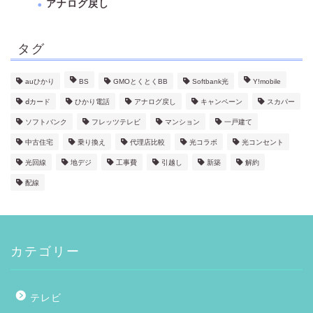
アナログ戻し
タグ
auひかり
BS
GMOとくとくBB
Softbank光
Y!mobile
ⅾカード
ひかり電話
アナログ戻し
キャンペーン
スカパー
ソフトバンク
フレッツテレビ
マンション
一戸建て
中古住宅
乗り換え
代理店比較
光コラボ
光コンセント
光回線
地デジ
工事費
引越し
新築
解約
配線
カテゴリー
テレビ