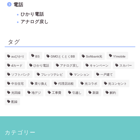
電話
ひかり電話
アナログ戻し
タグ
auひかり
BS
GMOとくとくBB
Softbank光
Y!mobile
ⅾカード
ひかり電話
アナログ戻し
キャンペーン
スカパー
ソフトバンク
フレッツテレビ
マンション
一戸建て
中古住宅
乗り換え
代理店比較
光コラボ
光コンセント
光回線
地デジ
工事費
引越し
新築
解約
配線
カテゴリー