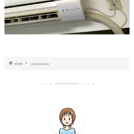
HOME
eakondakuto