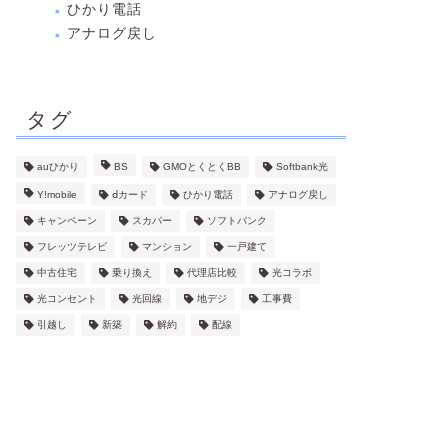
ひかり電話
アナログ戻し
タグ
auひかり
BS
GMOとくとくBB
Softbank光
Y!mobile
ⅾカード
ひかり電話
アナログ戻し
キャンペーン
スカパー
ソフトバンク
フレッツテレビ
マンション
一戸建て
中古住宅
乗り換え
代理店比較
光コラボ
光コンセント
光回線
地デジ
工事費
引越し
新築
解約
配線