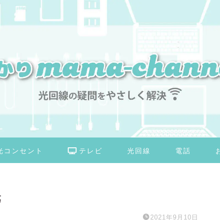
光コンセント
テレビ
光回線
電話
光
2021年9月10日