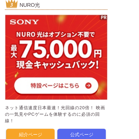
NURO光
ネット通信速度日本最速！光回線の20倍！ 映画
の一気見やPCゲームを体験するのに必須の回
線！
紹介ページ
公式ページ