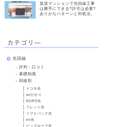
賃貸マンションで光回線工事
は勝手にできる?許可は必要?
ありがちパターンと対処法。
カテゴリ―
光回線
評判・口コミ
基礎知識
回線別
ドコモ光
auひかり
NURO光
フレッツ光
ソフトバンク光
eo光
ビッグローブ光