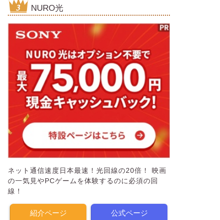
NURO光
ネット通信速度日本最速！光回線の20倍！ 映画
の一気見やPCゲームを体験するのに必須の回
線！
紹介ページ
公式ページ