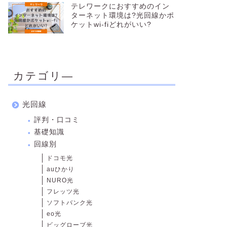
テレワークにおすすめのイン
ターネット環境は?光回線かポ
ケットwi-fiどれがいい?
カテゴリ―
光回線
評判・口コミ
基礎知識
回線別
ドコモ光
auひかり
NURO光
フレッツ光
ソフトバンク光
eo光
ビッグローブ光