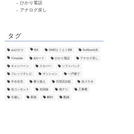
ひかり電話
アナログ戻し
タグ
auひかり
BS
GMOとくとくBB
Softbank光
Y!mobile
ⅾカード
ひかり電話
アナログ戻し
キャンペーン
スカパー
ソフトバンク
フレッツテレビ
マンション
一戸建て
中古住宅
乗り換え
代理店比較
光コラボ
光コンセント
光回線
地デジ
工事費
引越し
新築
解約
配線