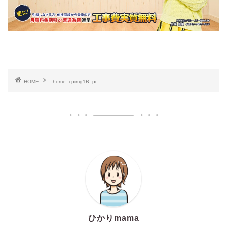
HOME
home_cpimg1B_pc
ひかりmama