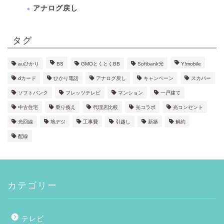
アナログ戻し
タグ
auひかり
BS
GMOとくとくBB
Softbank光
Y!mobile
ⅾカード
ひかり電話
アナログ戻し
キャンペーン
スカパー
ソフトバンク
フレッツテレビ
マンション
一戸建て
中古住宅
乗り換え
代理店比較
光コラボ
光コンセント
光回線
地デジ
工事費
引越し
新築
解約
配線
カテゴリー
テレビ