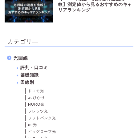
較】測定値から見るおすすめのキャ
リアランキング
カテゴリ―
光回線
評判・口コミ
基礎知識
回線別
ドコモ光
auひかり
NURO光
フレッツ光
ソフトバンク光
eo光
ビッグローブ光