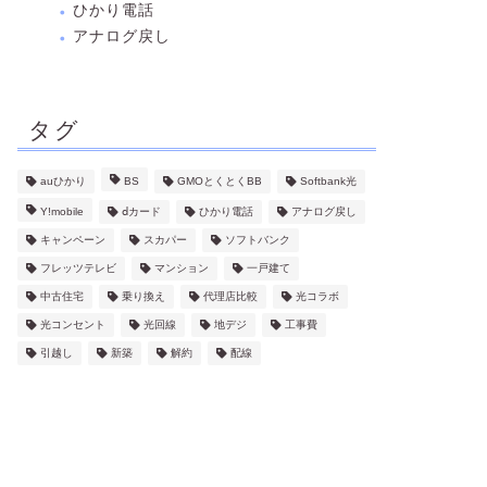
ひかり電話
アナログ戻し
タグ
auひかり
BS
GMOとくとくBB
Softbank光
Y!mobile
ⅾカード
ひかり電話
アナログ戻し
キャンペーン
スカパー
ソフトバンク
フレッツテレビ
マンション
一戸建て
中古住宅
乗り換え
代理店比較
光コラボ
光コンセント
光回線
地デジ
工事費
引越し
新築
解約
配線