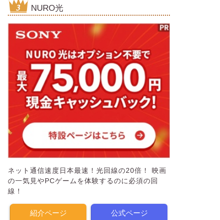
NURO光
ネット通信速度日本最速！光回線の20倍！ 映画
の一気見やPCゲームを体験するのに必須の回
線！
紹介ページ
公式ページ