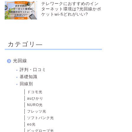
テレワークにおすすめのイン
ターネット環境は?光回線かポ
ケットwi-fiどれがいい?
カテゴリ―
光回線
評判・口コミ
基礎知識
回線別
ドコモ光
auひかり
NURO光
フレッツ光
ソフトバンク光
eo光
ビッグローブ光