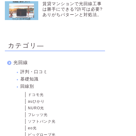
賃貸マンションで光回線工事
は勝手にできる?許可は必要?
ありがちパターンと対処法。
カテゴリ―
光回線
評判・口コミ
基礎知識
回線別
ドコモ光
auひかり
NURO光
フレッツ光
ソフトバンク光
eo光
ビッグローブ光