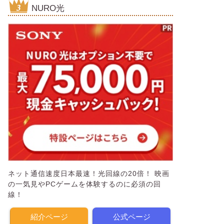
NURO光
ネット通信速度日本最速！光回線の20倍！ 映画
の一気見やPCゲームを体験するのに必須の回
線！
紹介ページ
公式ページ