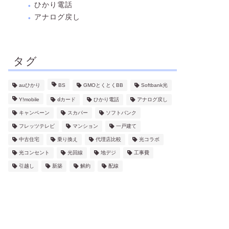
ひかり電話
アナログ戻し
タグ
auひかり
BS
GMOとくとくBB
Softbank光
Y!mobile
ⅾカード
ひかり電話
アナログ戻し
キャンペーン
スカパー
ソフトバンク
フレッツテレビ
マンション
一戸建て
中古住宅
乗り換え
代理店比較
光コラボ
光コンセント
光回線
地デジ
工事費
引越し
新築
解約
配線