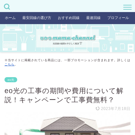
ホーム
最安回線の選び方
おすすめ回線
最速回線
プロフィール
※当サイトに掲載されている商品には、一部プロモーションが含まれます。詳しくは
こちら
。
eo光
eo光の工事の期間や費用について解
説！キャンペーンで工事費無料？
2023年7月18日