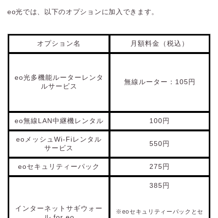
eo光では、以下のオプションに加入できます。
オプション名
月額料金（税込）
eo光多機能ルーターレンタ
無線ルーター：105円
ルサービス
eo無線LAN中継機レンタル
100円
eoメッシュWi-Fiレンタル
550円
サービス
eoセキュリティーパック
275円
385円
インターネットサギウォー
※eoセキュリティーパックとセ
ル for eo