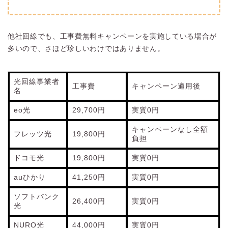
他社回線でも、工事費無料キャンペーンを実施している場合が
多いので、さほど珍しいわけではありません。
光回線事業者
工事費
キャンペーン適用後
名
eo光
29,700円
実質0円
キャンペーンなし全額
フレッツ光
19,800円
負担
ドコモ光
19,800円
実質0円
auひかり
41,250円
実質0円
ソフトバンク
26,400円
実質0円
光
NURO光
44,000円
実質0円