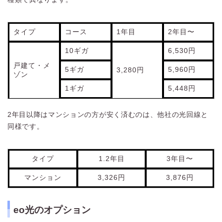
タイプ
コース
1年目
2年目〜
10ギガ
6,530円
戸建て・メ
5ギガ
5,960円
3,280円
ゾン
1ギガ
5,448円
2年目以降はマンションの方が安く済むのは、他社の光回線と
同様です。
タイプ
1.2年目
3年目〜
マンション
3,326円
3,876円
eo光のオプション