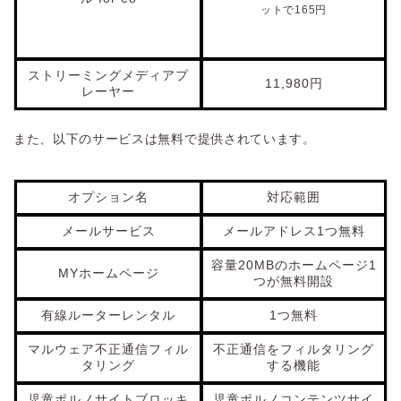
ットで165円
ストリーミングメディアプ
11,980円
レーヤー
また、以下のサービスは無料で提供されています。
オプション名
対応範囲
メールサービス
メールアドレス1つ無料
容量20MBのホームページ1
MYホームページ
つが無料開設
有線ルーターレンタル
1つ無料
マルウェア不正通信フィル
不正通信をフィルタリング
タリング
する機能
児童ポルノサイトブロッキ
児童ポルノコンテンツサイ