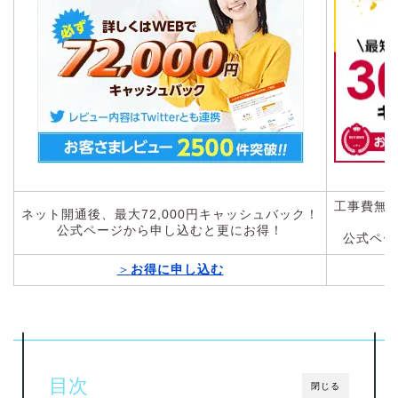
工事費無料
ネット開通後、最大72,000円キャッシュバック！
公式ページから申し込むと更にお得！
公式ペー
＞
お得に申し込む
目次
閉じる