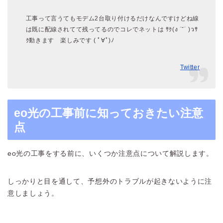
工事って言うてもモデム2台取り付けるだけなんですけどね
線
は既に配線されてて残ってるので
コレでネットは ｻｸ(ง ˙˘˙ )วｻ
ｸ動きます 楽しみです ( ﾟ∀ﾟ)ﾉ
Twitter
eo光の工事前に知っておきたい注意
点
eo光の工事をする前に、いくつか注意点について解説します。
しっかりと目を通して、予想外のトラブルが起きないように注
意しましょう。