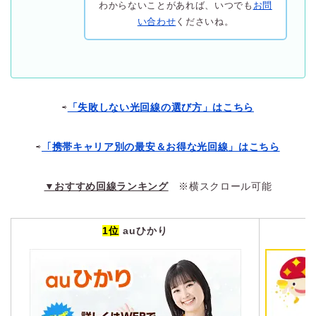
わからないことがあれば、いつでも
お問
い合わせ
くださいね。
⇨
「失敗しない光回線の選び方」はこちら
⇨
「
携帯キャリア別の最安＆お得な光回線」はこちら
▼
おすすめ回線ランキング
※横スクロール可能
1位
auひかり