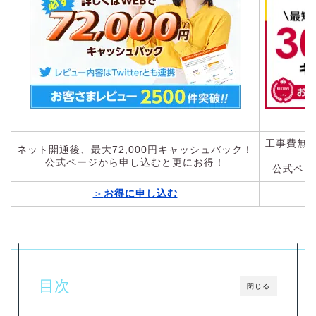
工事費無料
ネット開通後、最大72,000円キャッシュバック！
公式ページから申し込むと更にお得！
公式ペー
＞
お得に申し込む
目次
閉じる