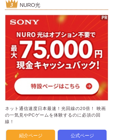
NURO光
ネット通信速度日本最速！光回線の20倍！ 映画
の一気見やPCゲームを体験するのに必須の回
線！
紹介ページ
公式ページ