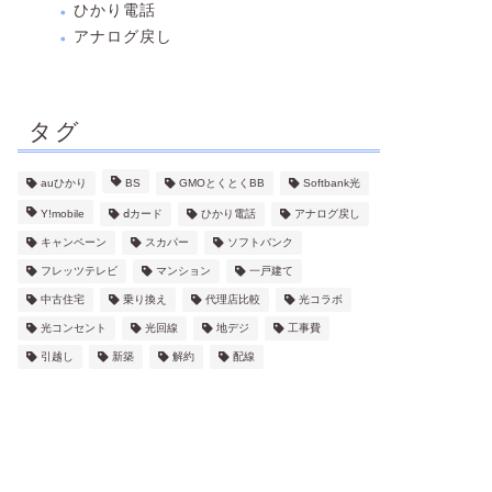
ひかり電話
アナログ戻し
タグ
auひかり
BS
GMOとくとくBB
Softbank光
Y!mobile
ⅾカード
ひかり電話
アナログ戻し
キャンペーン
スカパー
ソフトバンク
フレッツテレビ
マンション
一戸建て
中古住宅
乗り換え
代理店比較
光コラボ
光コンセント
光回線
地デジ
工事費
引越し
新築
解約
配線