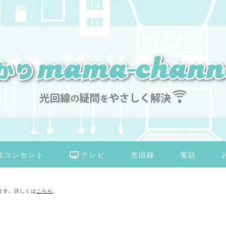
光コンセント
テレビ
光回線
電話
ます。詳しくは
こちら
。