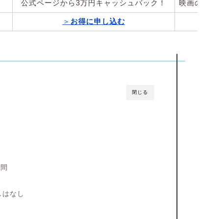
公式ページから3万円キャッシュバック！
映画の一気
＞
お得に申し込む
閉じる
期間
れ
しはなし