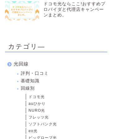
ドコモ光ならここ!おすすめプ
ロバイダと代理店キャンペー
ンまとめ。
3位
NURO光
カテゴリ―
光回線
評判・口コミ
基礎知識
回線別
ドコモ光
auひかり
NURO光
フレッツ光
ソフトバンク光
ネット通信速度日本最速！
eo光
光回線の20倍！
ビッグローブ光