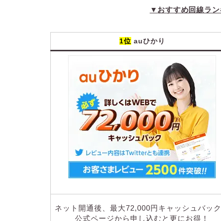
▼
おすすめ回線ラン
1位
auひかり
ネット開通後、最大72,000円キャッシュバッ
公式ページから申し込むと更にお得！