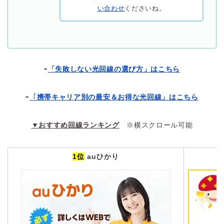
い合わせ
くださいね。
⇨
「失敗しない光回線の選び方」はこちら
⇨
「
携帯キャリア別の最安＆お得な光回線」はこちら
▼
おすすめ回線ランキング
※横スクロール可能
1位
auひかり