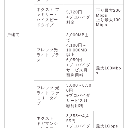
ネクスト フ
下り最大200
5,720円
ァミリー・
Mbps
+プロバイダ
ハイスピー
上り最大100
料金
Mbps
ドタイプ
戸建て
3,000MBま
で
4,180円～
フレッツ光
10,000MB
以上
ライト プラ
6,050円
ス
+プロバイダ
最大100Mbp
サービス月
s
額利用料
3,080～6,38
フレッツ 光
0円
ライト ファ
+プロバイダ
ミリータイ
サービス月
プ
額利用料
3,355〜4,4
ネクスト
55円
ギガマンシ
+プロバイダ
最大1Gbps