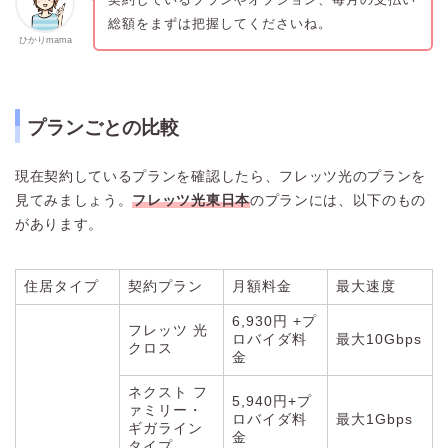
総額をまずは把握してくださいね。
ひかりmama
プランごとの比較
現在契約しているプランを確認したら、フレッツ光のプランを
見てみましょう。
フレッツ光東日本
のプランには、以下のもの
があります。
住居タイプ
契約プラン
月額料金
最大速度
6,930円 +プ
フレッツ 光
ロバイダ料
最大10Gbps
クロス
金
ネクスト フ
5,940円+プ
ァミリー・
ロバイダ料
最大1Gbps
ギガライン
金
タイプ