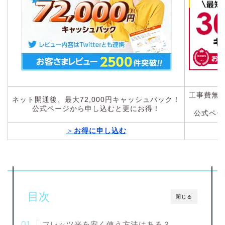
工事費無料
ネット開通後、最大72,000円キャッシュバック！
公式ページから申し込むと更にお得！
公式ペー
＞
お得に申し込む
目次
閉じる
フレッツ光を安く使う方法はある？