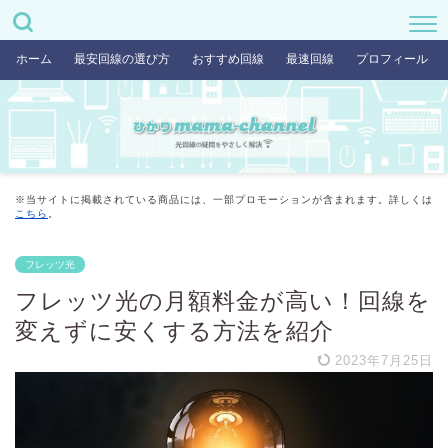
ホーム
最安回線の選び方
おすすめ回線
最速回線
プロフィール
※当サイトに掲載されている商品には、一部プロモーションが含まれます。詳しくは
こちら
。
フレッツ光
フレッツ光の月額料金が高い！回線を
変えずに安くする方法を紹介
2023年7月25日